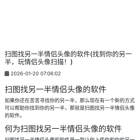
扫图找另一半情侣头像的软件(找到你的另一
半，玩情侣头像扫描！)
2026-01-20 07:06:02
扫图找另一半情侣头像的软件
如果你还在苦苦寻找你的另一半，那么现在有一个新的方式
可以帮助你找到你的另一半，那就是扫图找另一半情侣头像
的软件。
何为扫图找另一半情侣头像的软件
扫图找另一半情侣头像的软件是一款让你上传你和你的另一