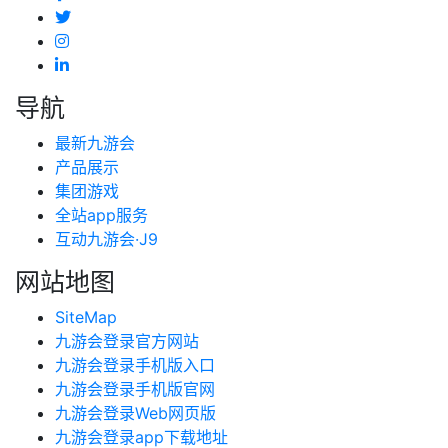
导航
最新九游会
产品展示
集团游戏
全站app服务
互动九游会·J9
网站地图
SiteMap
九游会登录官方网站
九游会登录手机版入口
九游会登录手机版官网
九游会登录Web网页版
九游会登录app下载地址