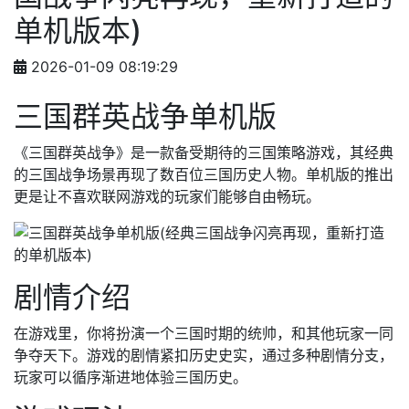
单机版本)
2026-01-09 08:19:29
三国群英战争单机版
《三国群英战争》是一款备受期待的三国策略游戏，其经典
的三国战争场景再现了数百位三国历史人物。单机版的推出
更是让不喜欢联网游戏的玩家们能够自由畅玩。
剧情介绍
在游戏里，你将扮演一个三国时期的统帅，和其他玩家一同
争夺天下。游戏的剧情紧扣历史史实，通过多种剧情分支，
玩家可以循序渐进地体验三国历史。