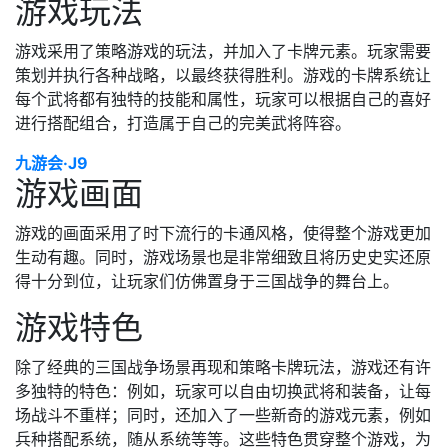
游戏玩法
游戏采用了策略游戏的玩法，并加入了卡牌元素。玩家需要
策划并执行各种战略，以最终获得胜利。游戏的卡牌系统让
每个武将都有独特的技能和属性，玩家可以根据自己的喜好
进行搭配组合，打造属于自己的完美武将阵容。
九游会·J9
游戏画面
游戏的画面采用了时下流行的卡通风格，使得整个游戏更加
生动有趣。同时，游戏场景也是非常细致且将历史史实还原
得十分到位，让玩家们仿佛置身于三国战争的舞台上。
游戏特色
除了经典的三国战争场景再现和策略卡牌玩法，游戏还有许
多独特的特色：例如，玩家可以自由切换武将和装备，让每
场战斗不重样；同时，还加入了一些新奇的游戏元素，例如
兵种搭配系统，随从系统等等。这些特色贯穿整个游戏，为